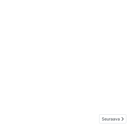
Seuraava artikk
Seuraava