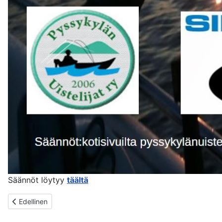
Säännöt löytyy
täältä
Edellinen artikkeli: UNARI
Edellinen