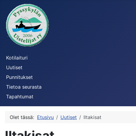
Kotilaituri
Uutiset
Punnitukset
Tietoa seurasta
Tapahtumat
Olet tässä:
Etusivu
Uutiset
Iltakisat
Iltakisat