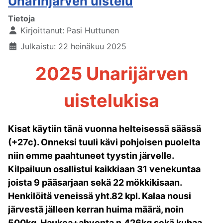
Unarinjärven uistelu
Tietoja
Kirjoittanut:
Pasi Huttunen
Julkaistu: 22 heinäkuu 2025
2025 Unarijärven
uistelukisa
Kisat käytiin tänä vuonna helteisessä säässä
(+27c). Onneksi tuuli kävi pohjoisen puolelta
niin emme paahtuneet tyystin järvelle.
Kilpailuun osallistui kaikkiaan 31 venekuntaa
joista 9 pääsarjaan sekä 22 mökkikisaan.
Henkilöitä veneissä yht.82 kpl.
Kalaa nousi
järvestä jälleen kerran huima määrä, noin
500kg. Haukea+ahventa n.426kg sekä kuhaa