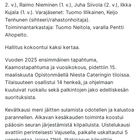
2. v.), Raimo Nieminen (1. v.), Juha Siivola (2. v.), Ilkka
Kujala (1. v.). Varajäsenet: Tuomo Illikainen, Keijo
Tenhunen (sihteeri/rahastonhoitaja).
Toiminnantarkastaja: Tuomo Neitola, varalla Pentti
Ahopelto.
Hallitus kokoontui kaksi kertaa.
Vuoden 2025 ensimmäinen tapahtuma,
Kaamostapahtuma ja vuosikokous, pidettiin 15.
maaliskuuta Opistonmäellä Niesta Cateringin tiloissa.
Tilaisuuteen osallistui 14 henkeä, ja ohjelmaan
kuuluivat ruokailu sekä palkintojen jako edelliskesän
suorituksista.
Kevätkausi meni jäitten sulamista odotellen ja kalustoa
parannellen. Alkavan kesäkauden toiminta koostui
pääosin seuran järjestämistä kilpailuista. Uistelukausi
avattiin perinteisesti Vajusella, paikalle uskaltautui 5
venekuntaa, joissa 11hlö. Iltakisacup kilpailtiin