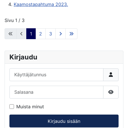
Kaamostapahtuma 2023.
Sivu 1 / 3
1
2
3
Kirjaudu
Käyttäjätunnus
Salasana
Näytä s
Muista minut
Kirjaudu sisään