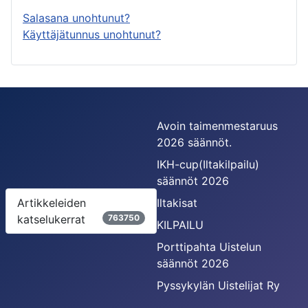
Salasana unohtunut?
Käyttäjätunnus unohtunut?
Avoin taimenmestaruus
2026 säännöt.
IKH-cup(Iltakilpailu)
säännöt 2026
Artikkeleiden
Iltakisat
katselukerrat
763750
KILPAILU
Porttipahta Uistelun
säännöt 2026
Pyssykylän Uistelijat Ry