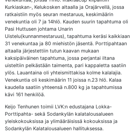
Kurkiaskan-, Kelukosken altaalla ja Orajärvellä, jossa
ratkaistiin myös seuran mestaruus, keskimäärin
venekuntia oli 7 ja 14hlö. Kauden suurin tapahtuma oli
Pasi Huttusen johtama Unarin
Uistelu(kunnanmestaruus), tapahtuma keräsi kaikkiaan
31 venekuntaa ja 80 miehistön jäsentä. Porttipahtaan
altaalla järjestettiin tutun kaavan mukaan
kaksipäiväinen tapahtuma, jossa perjantai iltana
uisteltiin pelkästään taimenta, pari kappaletta saatiin
ylös. Lauantaina oli yhteismittakisa kolme kalalajia.
Venekuntia oli keskimäärin 11 joissa n.23 hlö. Kalaa
kaudella saatiin yhteensä n.800 kg ja tapahtumissa
kävi 161 henkilöä.
Keijo Tenhunen toimii LVK:n edustajana Lokka-
Porttipahta- sekä Sodankylän kalatalousalueen
yleiskokouksissa ja ylimääräisissä kokouksissa ja
Sodankylän Kalatalousalueen hallituksessa.