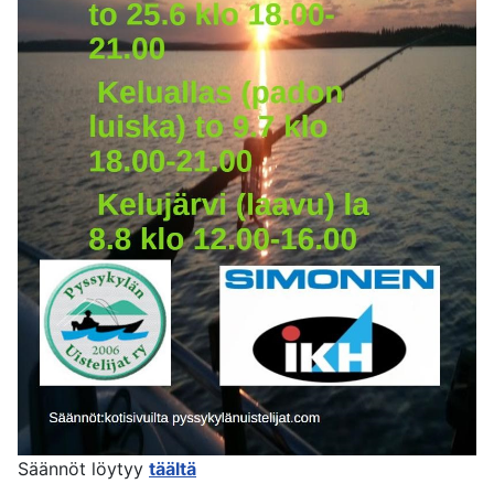
Säännöt löytyy
täältä