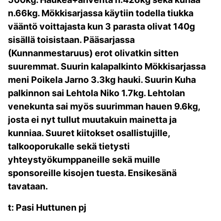
n.66kg.
Mökkisarjassa käytiin todella tiukka
vääntö voittajasta kun 3 parasta olivat 140g
sisällä toisistaan. Pääsarjassa
(Kunnanmestaruus) erot olivatkin sitten
suuremmat. Suurin kalapalkinto Mökkisarjassa
meni Poikela Jarno 3.3kg hauki. Suurin Kuha
palkinnon sai Lehtola Niko 1.7kg. Lehtolan
venekunta sai myös suurimman hauen 9.6kg,
josta ei nyt tullut muutakuin mainetta ja
kunniaa. Suuret kiitokset osallistujille,
talkooporukalle sekä tietysti
yhteystyökumppaneille sekä muille
sponsoreille kisojen tuesta. Ensikesänä
tavataan.
t: Pasi Huttunen pj