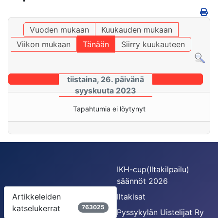
Vuoden mukaan
Kuukauden mukaan
Viikon mukaan
Tänään
Siirry kuukauteen
tiistaina, 26. päivänä
syyskuuta 2023
Tapahtumia ei löytynyt
IKH-cup(Iltakilpailu)
säännöt 2026
Artikkeleiden
Iltakisat
katselukerrat
763025
Pyssykylän Uistelijat Ry