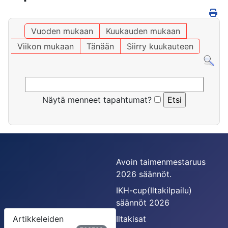
Vuoden mukaan
Kuukauden mukaan
Viikon mukaan
Tänään
Siirry kuukauteen
Näytä menneet tapahtumat?
Avoin taimenmestaruus
2026 säännöt.
IKH-cup(Iltakilpailu)
säännöt 2026
Artikkeleiden
Iltakisat