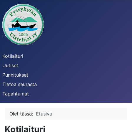
Kotilaituri
Uutiset
Punnitukset
Tietoa seurasta
Tapahtumat
Olet tässä:
Etusivu
Kotilaituri