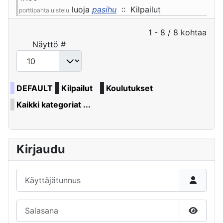
luoja
pasihu
:: Kilpailut
porttipahta uistelu
Pagination List Limit
1 - 8 / 8 kohtaa
Näyttö #
DEFAULT
Kilpailut
Koulutukset
Kaikki kategoriat ...
Kirjaudu
Käyttäjätunnus
Salasana
Näytä s