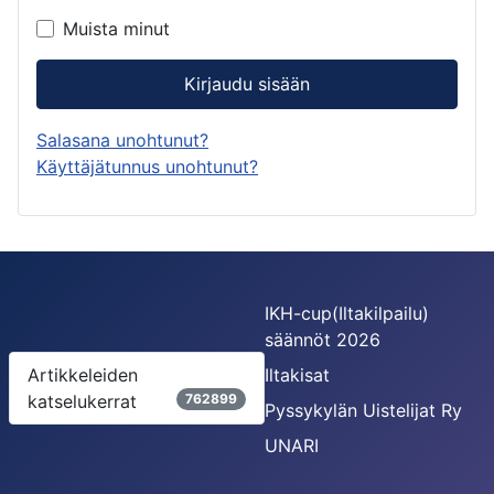
Muista minut
Kirjaudu sisään
Salasana unohtunut?
Käyttäjätunnus unohtunut?
IKH-cup(Iltakilpailu)
säännöt 2026
Artikkeleiden
Iltakisat
katselukerrat
762899
Pyssykylän Uistelijat Ry
UNARI