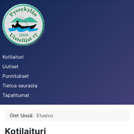
Kotilaituri
Uutiset
Punnitukset
Tietoa seurasta
Tapahtumat
Olet tässä:
Etusivu
Kotilaituri