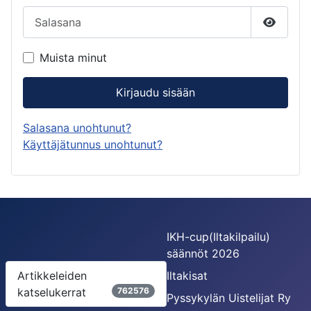
Salasana
Näytä s
Muista minut
Kirjaudu sisään
Salasana unohtunut?
Käyttäjätunnus unohtunut?
IKH-cup(Iltakilpailu)
säännöt 2026
Artikkeleiden
Iltakisat
katselukerrat
762576
Pyssykylän Uistelijat Ry