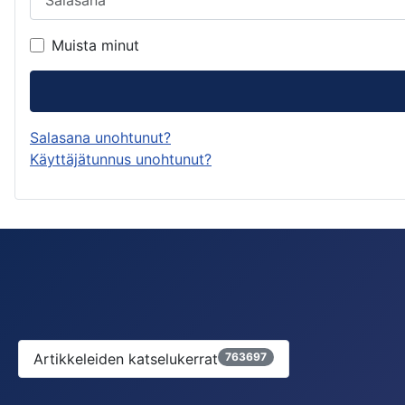
Muista minut
Salasana unohtunut?
Käyttäjätunnus unohtunut?
Artikkeleiden katselukerrat
763697