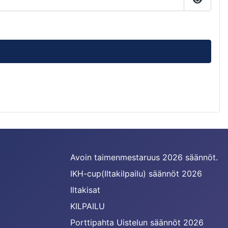
Näytä s
Avoin taimenmestaruus 2026 säännöt.
IKH-cup(Iltakilpailu) säännöt 2026
Iltakisat
KILPAILU
Porttipahta Uistelun säännöt 2026