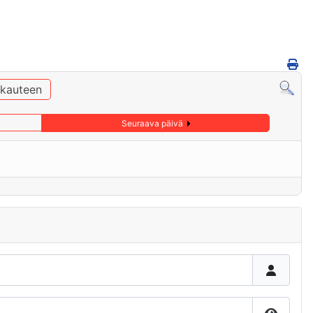
ukauteen
Seuraava päivä