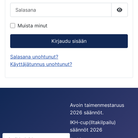
Salasana
Näytä s
Muista minut
Kirjaudu sisään
Salasana unohtunut?
Käyttäjätunnus unohtunut?
Avoin taimenmestaruus
2026 säännöt.
IKH-cup(Iltakilpailu)
säännöt 2026