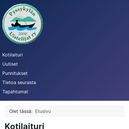
Kotilaituri
Uutiset
Punnitukset
Tietoa seurasta
Tapahtumat
Olet tässä:
Etusivu
Kotilaituri